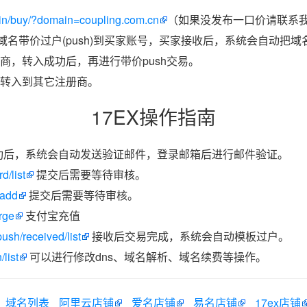
in/buy/?domain=coupling.com.cn
（如果没发布一口价请联系我
把域名带价过户(push)到买家账号，买家接收后，系统会自动把
商，转入成功后，再进行带价push交易。
转入到其它注册商。
17EX操作指南
功后，系统会自动发送验证邮件，登录邮箱后进行邮件验证。
d/list
提交后需要等待审核。
/add
提交后需要等待审核。
rge
支付宝充值
ush/received/list
接收后交易完成，系统会自动模板过户。
list
可以进行修改dns、域名解析、域名续费等操作。
域名列表
阿里云店铺
爱名店铺
易名店铺
17ex店铺