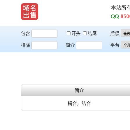
本站所
QQ
包含
开头
结尾
后缀
排除
简介
平台
简介
耦合，结合