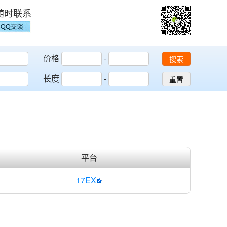
随时联系
价格
-
搜索
长度
-
重置
平台
17EX